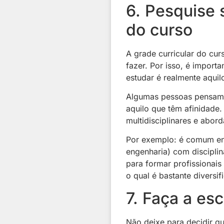
6. Pesquise 
do curso
A grade curricular do cur
fazer. Por isso, é importa
estudar é realmente aquil
Algumas pessoas pensam 
aquilo que têm afinidade
multidisciplinares e abor
Por exemplo: é comum en
engenharia) com disciplin
para formar profissionais
o qual é bastante diversif
7. Faça a es
Não deixe para decidir qu