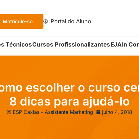
Portal do Aluno
Matricule-se
s Técnicos
Cursos Profissionalizantes
EJA
In Co
omo escolher o curso cer
8 dicas para ajudá-lo
ESP Caxias - Assistente Marketing
julho 4, 2018