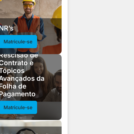
NR’s
Matricule-se
Gestão do Ponto,
Rescisão de
Contrato e
Tópicos
Avançados da
Folha de
Pagamento
Matricule-se