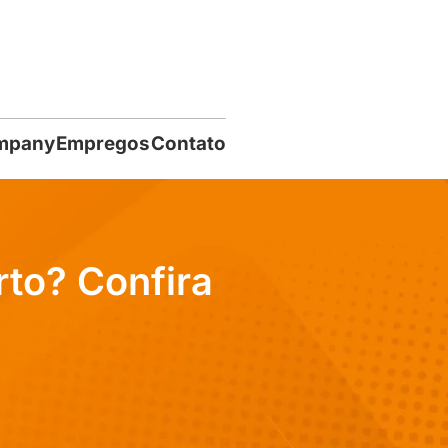
mpany
Empregos
Contato
to? Confira