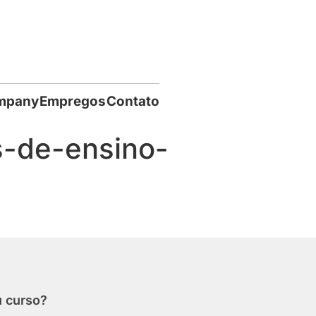
mpany
Empregos
Contato
s-de-ensino-
u curso?