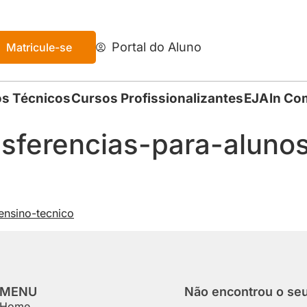
Portal do Aluno
Matricule-se
s Técnicos
Cursos Profissionalizantes
EJA
In Co
sferencias-para-aluno
ensino-tecnico
MENU
Não encontrou o se
Home