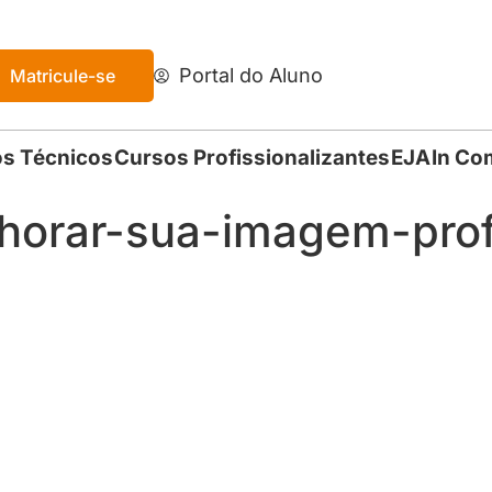
Portal do Aluno
Matricule-se
s Técnicos
Cursos Profissionalizantes
EJA
In Co
horar-sua-imagem-profi