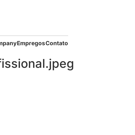
mpany
Empregos
Contato
ssional.jpeg