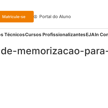
Portal do Aluno
Matricule-se
s Técnicos
Cursos Profissionalizantes
EJA
In Co
-de-memorizacao-para-