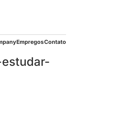
mpany
Empregos
Contato
estudar-