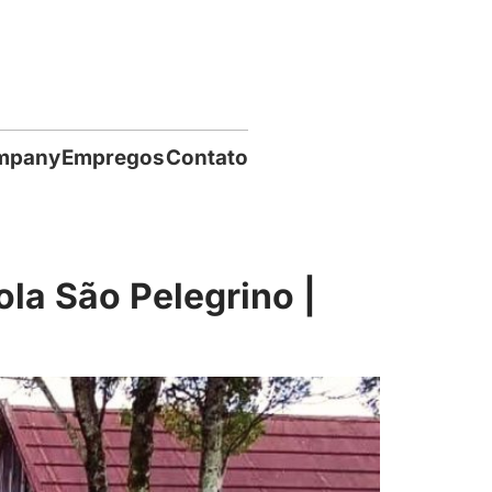
mpany
Empregos
Contato
la São Pelegrino |