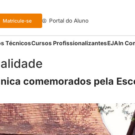
Portal do Aluno
Matricule-se
s Técnicos
Cursos Profissionalizantes
EJA
In Co
alidade
cnica comemorados pela Esco