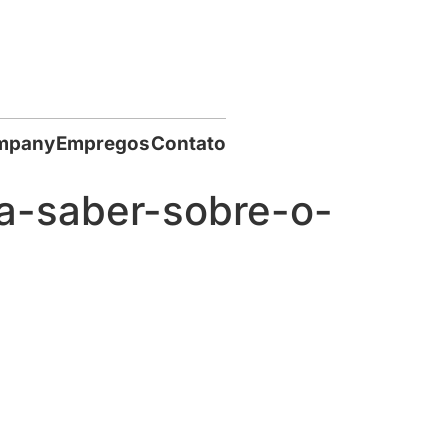
mpany
Empregos
Contato
a-saber-sobre-o-