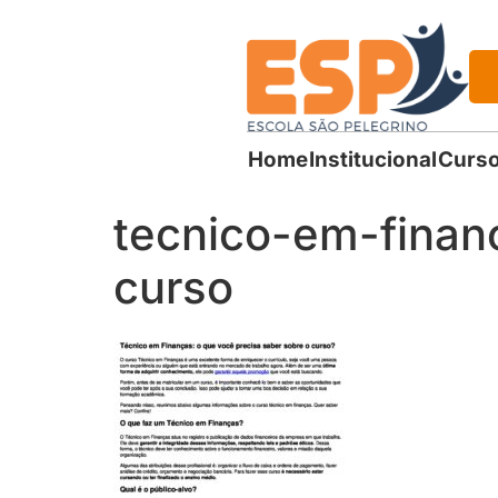
Home
Institucional
Curso
tecnico-em-finan
curso